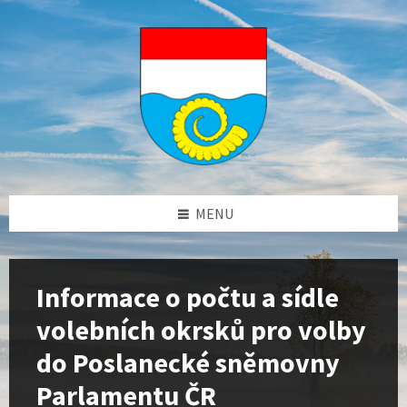
Skip
Skip
Skip
Skip
to
to
to
to
content
left
right
footer
sidebar
sidebar
MENU
Informace o počtu a sídle
volebních okrsků pro volby
do Poslanecké sněmovny
Parlamentu ČR