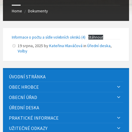
Home
Dokumenty
/
Informace o počtu a sídle volebních okrsků (4)
Stáhnout
19 srpna, 2025
by
Kateřina Hlaváčová
in
Úřední deska
,
Volby
ÚVODNÍ STRÁNKA
OBEC HROBCE
OBECNÍ ÚŘAD
ÚŘEDNÍ DESKA
PRAKTICKÉ INFORMACE
UŽITEČNÉ ODKAZY