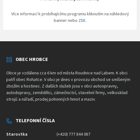
Více informací k probíhajícímu programu kliknutím na náhledový
banner nebo
ZDE
.
OBEC HROBCE
Obce je vzdálena cca 6 km od města Roudnice nad Labem. K obci
patří obec Rohatce. V obci je dnes v provozu obchod se smíšeným
zbožím a hostinec. Z dalších služeb jsou v obci autoopravny,
autodopravy, zemědělci, zámečnictví, stavební firmy, velkosklad
strojů a nářadí, prodej pohonných hmot a maziv.
TELEFONNÍ ČÍSLA
Starostka
(+420) 777 844 087