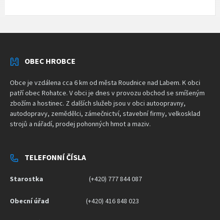
OBEC HROBCE
Obce je vzdálena cca 6 km od města Roudnice nad Labem. K obci
patří obec Rohatce. V obci je dnes v provozu obchod se smíšeným
zbožím a hostinec. Z dalších služeb jsou v obci autoopravny,
autodopravy, zemědělci, zámečnictví, stavební firmy, velkosklad
strojů a nářadí, prodej pohonných hmot a maziv.
TELEFONNÍ ČÍSLA
Starostka
(+420) 777 844 087
Obecní úřad
(+420) 416 848 023