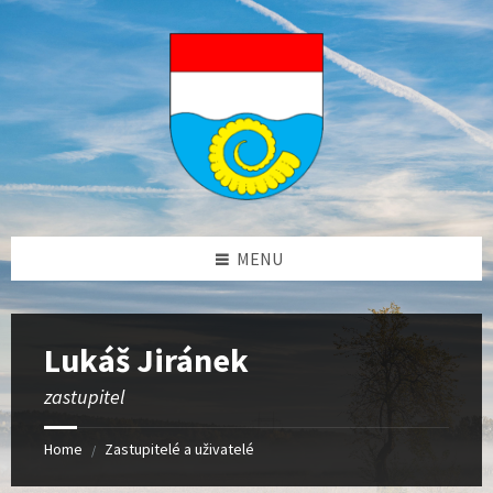
Skip
Skip
Skip
to
to
to
content
left
footer
sidebar
MENU
Lukáš Jiránek
zastupitel
Home
Zastupitelé a uživatelé
/