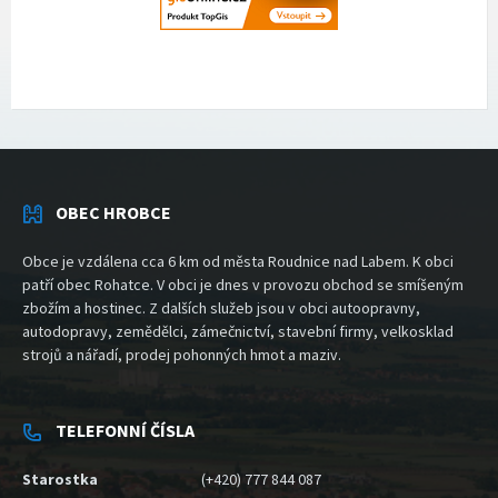
OBEC HROBCE
Obce je vzdálena cca 6 km od města Roudnice nad Labem. K obci
patří obec Rohatce. V obci je dnes v provozu obchod se smíšeným
zbožím a hostinec. Z dalších služeb jsou v obci autoopravny,
autodopravy, zemědělci, zámečnictví, stavební firmy, velkosklad
strojů a nářadí, prodej pohonných hmot a maziv.
TELEFONNÍ ČÍSLA
Starostka
(+420) 777 844 087