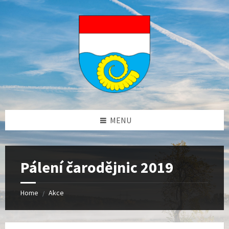
Skip
Skip
Skip
to
to
to
content
left
footer
sidebar
MENU
Pálení čarodějnic 2019
Home
Akce
/